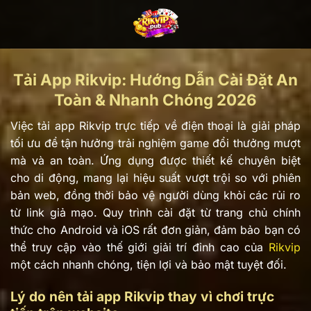
Bỏ
qua
nội
dung
Tải App Rikvip: Hướng Dẫn Cài Đặt An
Toàn & Nhanh Chóng 2026
Việc tải app Rikvip trực tiếp về điện thoại là giải pháp
tối ưu để tận hưởng trải nghiệm game đổi thưởng mượt
mà và an toàn. Ứng dụng được thiết kế chuyên biệt
cho di động, mang lại hiệu suất vượt trội so với phiên
bản web, đồng thời bảo vệ người dùng khỏi các rủi ro
từ link giả mạo. Quy trình cài đặt từ trang chủ chính
thức cho Android và iOS rất đơn giản, đảm bảo bạn có
thể truy cập vào thế giới giải trí đỉnh cao của
Rikvip
một cách nhanh chóng, tiện lợi và bảo mật tuyệt đối.
Lý do nên tải app Rikvip thay vì chơi trực