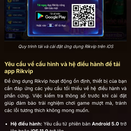
Quy trình tải và cài đặt ứng dụng Rikvip trên iOS
Yêu cầu về cấu hình và hệ điều hành để tải
app Rikvip
Để ứng dụng Rikvip hoạt động ổn định, thiết bị của bạn
cần đáp ứng các yêu cầu tối thiểu về hệ điều hành và
phần cứng. Việc kiểm tra thông số trước khi cài đặt
giúp đảm bảo trải nghiệm chơi game mượt mà, tránh
các lỗi tương thích không mong muốn.
Hệ điều hành:
Yêu cầu từ phiên bản
Android 5.0
trở
lên hoặc
iOS 11.0
trở lên.