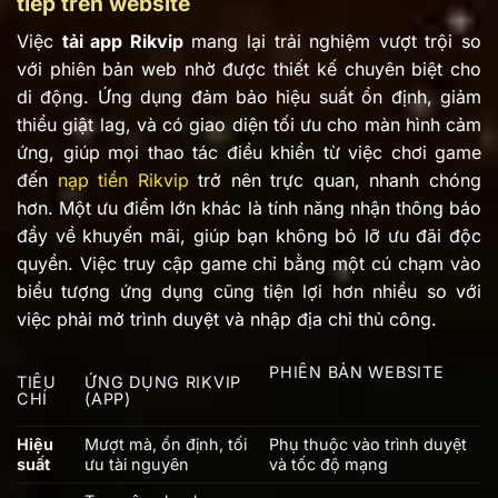
tiếp trên website
Việc
tải app Rikvip
mang lại trải nghiệm vượt trội so
với phiên bản web nhờ được thiết kế chuyên biệt cho
di động. Ứng dụng đảm bảo hiệu suất ổn định, giảm
thiểu giật lag, và có giao diện tối ưu cho màn hình cảm
ứng, giúp mọi thao tác điều khiển từ việc chơi game
đến
nạp tiền Rikvip
trở nên trực quan, nhanh chóng
hơn. Một ưu điểm lớn khác là tính năng nhận thông báo
đẩy về khuyến mãi, giúp bạn không bỏ lỡ ưu đãi độc
quyền. Việc truy cập game chỉ bằng một cú chạm vào
biểu tượng ứng dụng cũng tiện lợi hơn nhiều so với
việc phải mở trình duyệt và nhập địa chỉ thủ công.
PHIÊN BẢN WEBSITE
TIÊU
ỨNG DỤNG RIKVIP
CHÍ
(APP)
Hiệu
Mượt mà, ổn định, tối
Phụ thuộc vào trình duyệt
suất
ưu tài nguyên
và tốc độ mạng