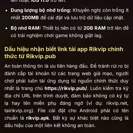
Dung lượng bộ nhớ trống:
Khuyến nghị còn trống ít
nhất
200MB
để cài đặt và lưu trữ dữ liệu cập nhật.
Bộ nhớ RAM:
Thiết bị nên có từ
2GB RAM
trở lên để
có trải nghiệm chơi game không giật lag.
Dấu hiệu nhận biết link tải app Rikvip chính
thức từ Rikvip.pub
An toàn thông tin là ưu tiên hàng đầu. Để tránh rủi ro bị
đánh cắp tài khoản từ các trang web giả mạo, người
chơi phải luôn tải ứng dụng từ nguồn chính thức duy
nhất là trang chủ
https://rikvip.pub/
. Luôn kiểm tra kỹ
địa chỉ URL trên trình duyệt, đảm bảo không có ký tự
lạ hay tên miền phụ đáng ngờ (ví dụ: rikvip.net,
tairikvip.org). File cài đặt cho Android phải có tên
chuẩn là
rikvip.apk
. Bất kỳ sự khác biệt nào cũng là
dấu hiệu của một liên kết không an toàn.