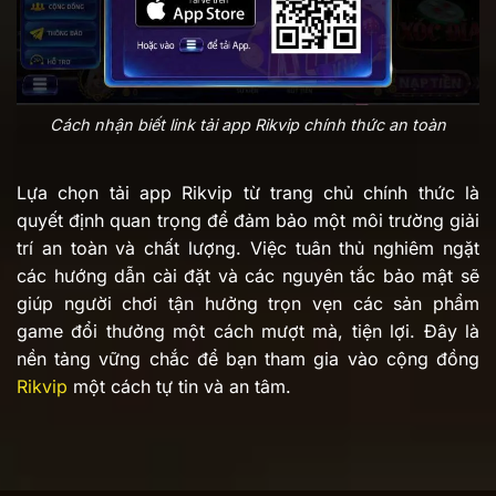
Cách nhận biết link tải app Rikvip chính thức an toàn
Lựa chọn tải app Rikvip từ trang chủ chính thức là
quyết định quan trọng để đảm bảo một môi trường giải
trí an toàn và chất lượng. Việc tuân thủ nghiêm ngặt
các hướng dẫn cài đặt và các nguyên tắc bảo mật sẽ
giúp người chơi tận hưởng trọn vẹn các sản phẩm
game đổi thưởng một cách mượt mà, tiện lợi. Đây là
nền tảng vững chắc để bạn tham gia vào cộng đồng
Rikvip
một cách tự tin và an tâm.