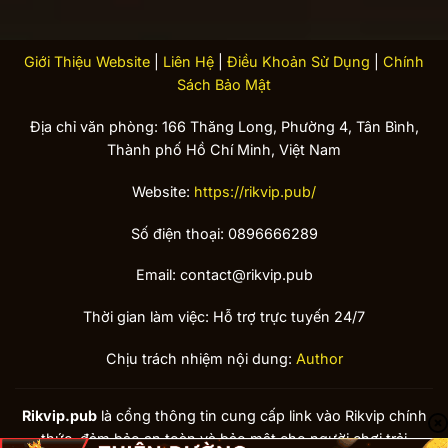
Giới Thiệu Website
|
Liên Hệ
|
Điều Khoản Sử Dụng
|
Chính
Sách Bảo Mật
Địa chỉ văn phòng: 166 Thăng Long, Phường 4, Tân Bình,
Thành phố Hồ Chí Minh, Việt Nam
Website:
https://rikvip.pub/
Số điện thoại: 0896666289
Email:
contact@rikvip.pub
Thời gian làm việc: Hỗ trợ trực tuyến 24/7
Chịu trách nhiệm nội dung:
Author
Rikvip.pub
là cổng thông tin cung cấp link vào Rikvip chính
thức, đảm bảo an toàn và bảo mật cho người chơi trải