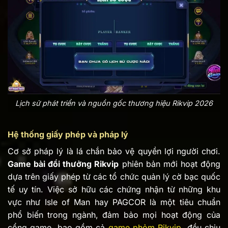
Lịch sử phát triển và nguồn gốc thương hiệu Rikvip 2026
Hệ thống giấy phép và pháp lý
Cơ sở pháp lý là lá chắn bảo vệ quyền lợi người chơi.
Game bài đổi thưởng Rikvip
phiên bản mới hoạt động
dựa trên giấy phép từ các tổ chức quản lý cờ bạc quốc
tế uy tín. Việc sở hữu các chứng nhận từ những khu
vực như Isle of Man hay PAGCOR là một tiêu chuẩn
phổ biến trong ngành, đảm bảo mọi hoạt động của
cổng game, bao gồm cả
game phỏm Rikvip
, đều chịu