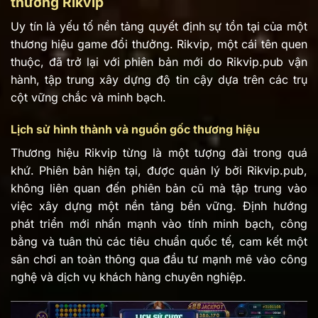
thưởng Rikvip
Uy tín là yếu tố nền tảng quyết định sự tồn tại của một
thương hiệu game đổi thưởng. Rikvip, một cái tên quen
thuộc, đã trở lại với phiên bản mới do Rikvip.pub vận
hành, tập trung xây dựng độ tin cậy dựa trên các trụ
cột vững chắc và minh bạch.
Lịch sử hình thành và nguồn gốc thương hiệu
Thương hiệu Rikvip từng là một tượng đài trong quá
khứ. Phiên bản hiện tại, được quản lý bởi Rikvip.pub,
không liên quan đến phiên bản cũ mà tập trung vào
việc xây dựng một nền tảng bền vững. Định hướng
phát triển mới nhấn mạnh vào tính minh bạch, công
bằng và tuân thủ các tiêu chuẩn quốc tế, cam kết một
sân chơi an toàn thông qua đầu tư mạnh mẽ vào công
nghệ và dịch vụ khách hàng chuyên nghiệp.