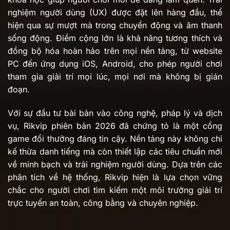
nghiệm người dùng (UX) được đặt lên hàng đầu, thể
hiện qua sự mượt mà trong chuyển động và âm thanh
sống động. Điểm cộng lớn là khả năng tương thích và
đồng bộ hóa hoàn hảo trên mọi nền tảng, từ website
PC đến ứng dụng iOS, Android, cho phép người chơi
tham gia giải trí mọi lúc, mọi nơi mà không bị gián
đoạn.
Với sự đầu tư bài bản vào công nghệ, pháp lý và dịch
vụ, Rikvip phiên bản 2026 đã chứng tỏ là một cổng
game đổi thưởng đáng tin cậy. Nền tảng này không chỉ
kế thừa danh tiếng mà còn thiết lập các tiêu chuẩn mới
về minh bạch và trải nghiệm người dùng. Dựa trên các
phân tích về hệ thống, Rikvip hiện là lựa chọn vững
chắc cho người chơi tìm kiếm một môi trường giải trí
trực tuyến an toàn, công bằng và chuyên nghiệp.