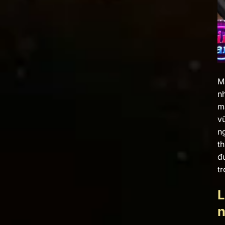
M
n
m
v
n
t
đ
t
L
n