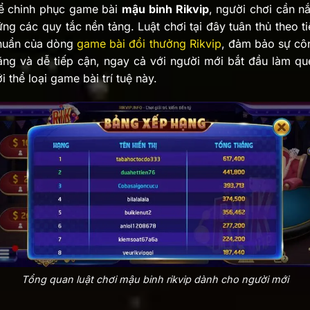
ể chinh phục game bài
mậu binh Rikvip
, người chơi cần n
ững các quy tắc nền tảng. Luật chơi tại đây tuân thủ theo ti
huẩn của dòng
game bài đổi thưởng Rikvip
, đảm bảo sự cô
ằng và dễ tiếp cận, ngay cả với người mới bắt đầu làm qu
i thể loại game bài trí tuệ này.
Tổng quan luật chơi mậu binh rikvip dành cho người mới