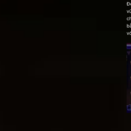
Đ
v
c
b
vớ