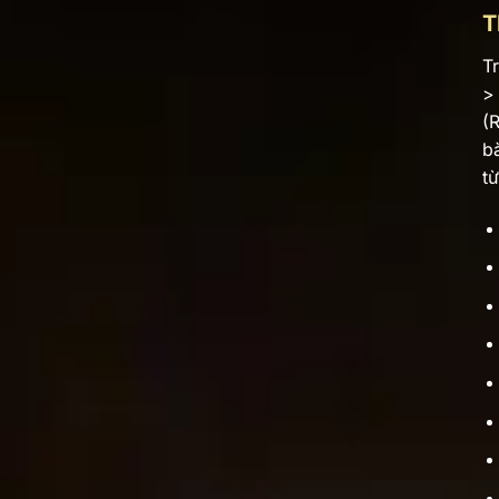
T
T
>
(
b
t