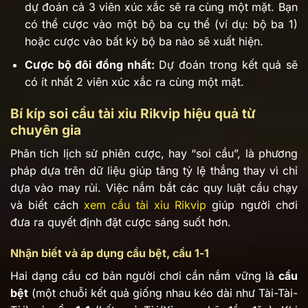
dự đoán cả 3 viên xúc xắc sẽ ra cùng một mặt. Bạn
có thể cược vào một bộ ba cụ thể (ví dụ: bộ ba 1)
hoặc cược vào bất kỳ bộ ba nào sẽ xuất hiện.
Cược bộ đôi đồng nhất:
Dự đoán trong kết quả sẽ
có ít nhất 2 viên xúc xắc ra cùng một mặt.
Bí kíp soi cầu tài xỉu Rikvip hiệu quả từ
chuyên gia
Phân tích lịch sử phiên cược, hay “soi cầu”, là phương
pháp dựa trên dữ liệu giúp tăng tỷ lệ thắng thay vì chỉ
dựa vào may rủi. Việc nắm bắt các quy luật cầu chạy
và biết cách
xem cầu tài xỉu Rikvip
giúp người chơi
đưa ra quyết định đặt cược sáng suốt hơn.
Nhận biết và áp dụng cầu bệt, cầu 1-1
Hai dạng cầu cơ bản người chơi cần nắm vững là
cầu
bệt
(một chuỗi kết quả giống nhau kéo dài như Tài-Tài-