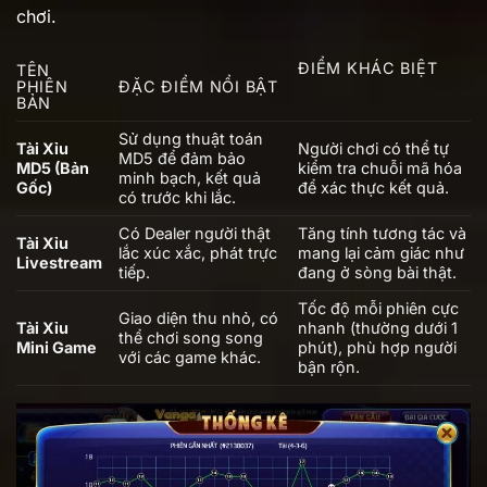
chơi.
ĐIỂM KHÁC BIỆT
TÊN
PHIÊN
ĐẶC ĐIỂM NỔI BẬT
BẢN
Sử dụng thuật toán
Tài Xỉu
Người chơi có thể tự
MD5 để đảm bảo
MD5 (Bản
kiểm tra chuỗi mã hóa
minh bạch, kết quả
Gốc)
để xác thực kết quả.
có trước khi lắc.
Có Dealer người thật
Tăng tính tương tác và
Tài Xỉu
lắc xúc xắc, phát trực
mang lại cảm giác như
Livestream
tiếp.
đang ở sòng bài thật.
Tốc độ mỗi phiên cực
Giao diện thu nhỏ, có
Tài Xỉu
nhanh (thường dưới 1
thể chơi song song
Mini Game
phút), phù hợp người
với các game khác.
bận rộn.