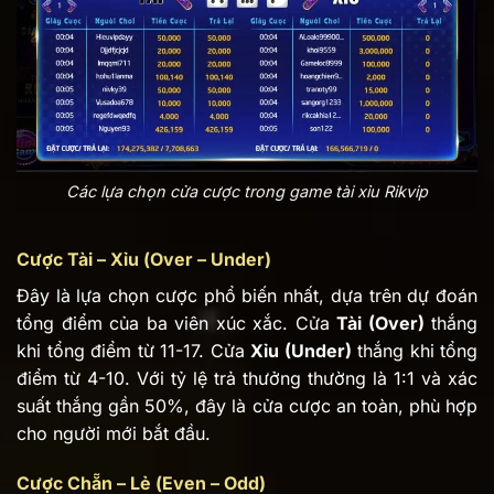
Các lựa chọn cửa cược trong game tài xỉu Rikvip
Cược Tài – Xỉu (Over – Under)
Đây là lựa chọn cược phổ biến nhất, dựa trên dự đoán
tổng điểm của ba viên xúc xắc. Cửa
Tài (Over)
thắng
khi tổng điểm từ 11-17. Cửa
Xỉu (Under)
thắng khi tổng
điểm từ 4-10. Với tỷ lệ trả thưởng thường là 1:1 và xác
suất thắng gần 50%, đây là cửa cược an toàn, phù hợp
cho người mới bắt đầu.
Cược Chẵn – Lẻ (Even – Odd)