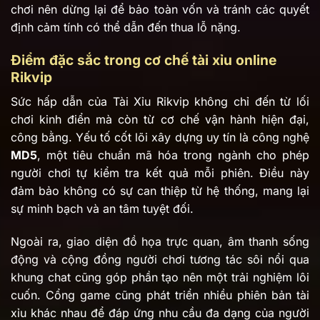
chơi nên dừng lại để bảo toàn vốn và tránh các quyết
định cảm tính có thể dẫn đến thua lỗ nặng.
Điểm đặc sắc trong cơ chế tài xỉu online
Rikvip
Sức hấp dẫn của Tài Xỉu Rikvip không chỉ đến từ lối
chơi kinh điển mà còn từ cơ chế vận hành hiện đại,
công bằng. Yếu tố cốt lõi xây dựng uy tín là công nghệ
MD5
, một tiêu chuẩn mã hóa trong ngành cho phép
người chơi tự kiểm tra kết quả mỗi phiên. Điều này
đảm bảo không có sự can thiệp từ hệ thống, mang lại
sự minh bạch và an tâm tuyệt đối.
Ngoài ra, giao diện đồ họa trực quan, âm thanh sống
động và cộng đồng người chơi tương tác sôi nổi qua
khung chat cũng góp phần tạo nên một trải nghiệm lôi
cuốn. Cổng game cũng phát triển nhiều phiên bản tài
xỉu khác nhau để đáp ứng nhu cầu đa dạng của người