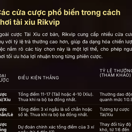
ác cửa cược phổ biến trong cách
hơi tài xỉu Rikvip
goài cược Tài Xỉu cơ bản, Rikvip cung cấp nhiều cửa cư
hụ với tỷ lệ trả thưởng cao hơn, giúp đa dạng hóa chiến lượ
iệc nắm rõ các tùy chọn này là một lợi thế, cho phép ngư
ơi tối ưu hóa lợi nhuận trong từng phiên cược.
TỶ LỆ THƯỞN
(THAM KHẢO)
OẠI
ĐIỀU KIỆN THẮNG
ƯỢC
ược
Tổng điểm 11-17 (Tài) hoặc 4-10 (Xỉu).
Thường dao độ
i/Xỉu
Thua khi ra bộ ba đồng nhất.
quanh mức 1:0.
ược
Tổng điểm 3 xí ngầu là số chẵn hoặc
Tương tự cược
hẵn/Lẻ
số lẻ. Thua khi ra bộ ba đồng nhất.
Tài/Xỉu
ược
Thay đổi tùy độ
Dự đoán chính xác tổng điểm của 3 xí
ổng
khó, từ 1:6 đến