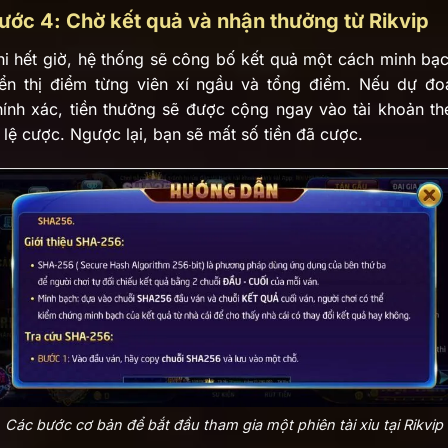
ước 4: Chờ kết quả và nhận thưởng từ Rikvip
hi hết giờ, hệ thống sẽ công bố kết quả một cách minh bạc
iển thị điểm từng viên xí ngầu và tổng điểm. Nếu dự đo
hính xác, tiền thưởng sẽ được cộng ngay vào tài khoản th
 lệ cược. Ngược lại, bạn sẽ mất số tiền đã cược.
Các bước cơ bản để bắt đầu tham gia một phiên tài xỉu tại Rikvip