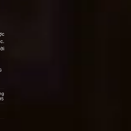
ợc
c.
ời
G
ng
95