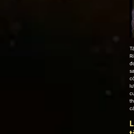
T
R
đ
sa
c
l
c
t
c
L
t