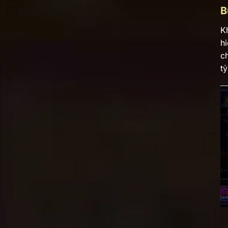
B
K
h
c
tỷ