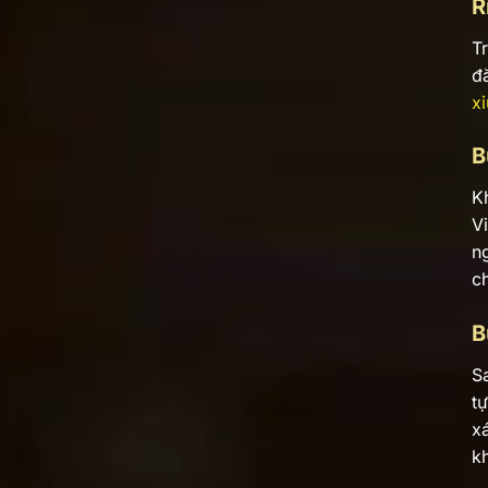
R
T
đ
xỉ
B
K
V
n
c
B
S
t
x
k