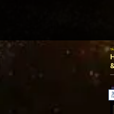
Bỏ
qua
nội
dung
TÀ
H
&
T