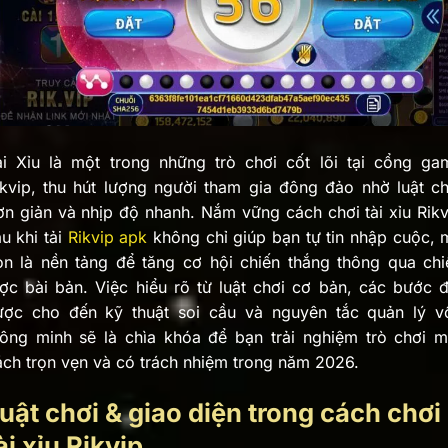
ài Xỉu là một trong những trò chơi cốt lõi tại cổng ga
ikvip, thu hút lượng người tham gia đông đảo nhờ luật ch
ơn giản và nhịp độ nhanh. Nắm vững cách chơi tài xỉu Rikv
u khi tải
Rikvip apk
không chỉ giúp bạn tự tin nhập cuộc, 
òn là nền tảng để tăng cơ hội chiến thắng thông qua chi
ược bài bản. Việc hiểu rõ từ luật chơi cơ bản, các bước đ
ược cho đến kỹ thuật soi cầu và nguyên tắc quản lý v
hông minh sẽ là chìa khóa để bạn trải nghiệm trò chơi m
ách trọn vẹn và có trách nhiệm trong năm 2026.
uật chơi & giao diện trong cách chơi
ài xỉu Rikvip